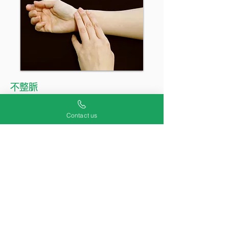
不整脈
規則正しい脈を打てない状況を『不整脈』と言
Contact us
います。
不整脈には、脈が遅くなる「徐脈」、脈が速く
なる「頻脈」、脈が飛ぶ「期外収縮」の3つがあ
り、脈が数秒以上も途切れるようなことがある
と目眩が起きたり、酷いと意識を失ったりする
こともあります。
逆に、脈が速いと動
悸
・吐き気・冷や汗などの
症状が現れて意識が遠のく可能性があります。
胸部の不快感や痛みがある時には、早めに検査
を受けるようにしましょう。